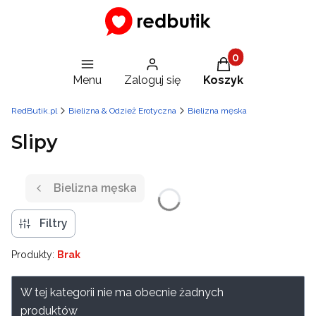
Produkty w koszy
Menu
Zaloguj się
Koszyk
RedButik.pl
Bielizna & Odzież Erotyczna
Bielizna męska
Slipy
Bielizna męska
Filtry
Produkty:
Brak
Lista produktów
W tej kategorii nie ma obecnie żadnych
produktów