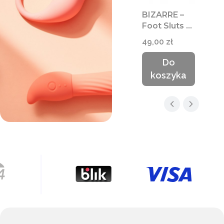
BIZARRE –
Foot Sluts 3
| Film DVD
Cena
49,00 zł
fetysz stóp
18+
Do
koszyka